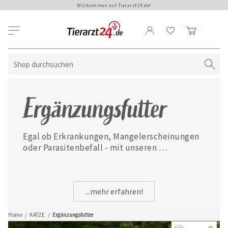
Willkommen auf Tierarzt24.de!
Ergänzungsfutter
Egal ob Erkrankungen, Mangelerscheinungen 
oder Parasitenbefall - mit unseren 
ausgewählten Ergänzungsfuttermitteln ist 
Ihre Katze jederzeit gut versorgt.
...mehr erfahren!
Home
/
KATZE
/
Ergänzungsfutter