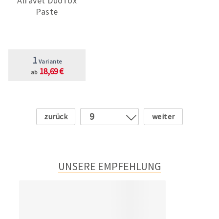
Alfavet DuoTox
Paste
1
Variante
18,69 €
ab
Zurück
Weiter
9
1
2
3
UNSERE EMPFEHLUNG
4
5
6
7