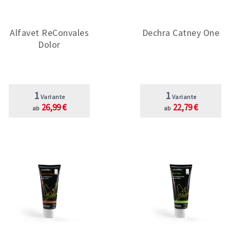
Alfavet ReConvales
Dechra Catney One
Dolor
1
1
Variante
Variante
26,99 €
22,79 €
ab
ab