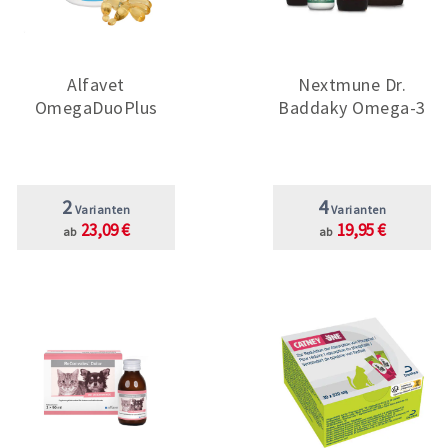
Alfavet
Nextmune Dr.
OmegaDuoPlus
Baddaky Omega-3
2
4
Varianten
Varianten
23,09 €
19,95 €
ab
ab