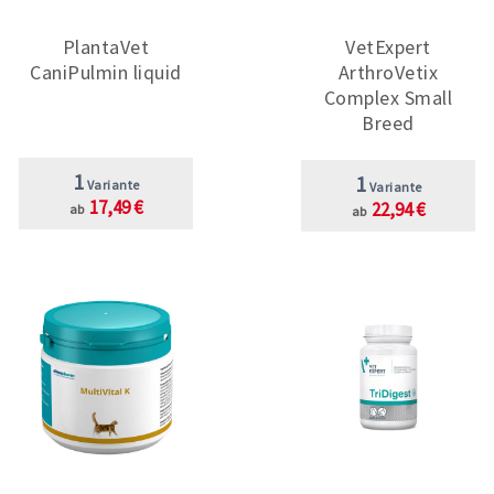
PlantaVet
VetExpert
CaniPulmin liquid
ArthroVetix
Complex Small
Breed
1
1
Variante
Variante
17,49 €
22,94 €
ab
ab