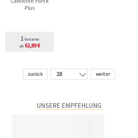
Caniviton Forte
Plus
1
Variante
62,89 €
ab
Zurück
Weiter
28
1
2
3
UNSERE EMPFEHLUNG
4
5
6
7