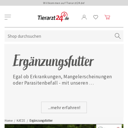
Willkommen auf Tierarzt24.de!
Ergänzungsfutter
Egal ob Erkrankungen, Mangelerscheinungen 
oder Parasitenbefall - mit unseren 
ausgewählten Ergänzungsfuttermitteln ist 
Ihre Katze jederzeit gut versorgt.
...mehr erfahren!
Home
/
KATZE
/
Ergänzungsfutter