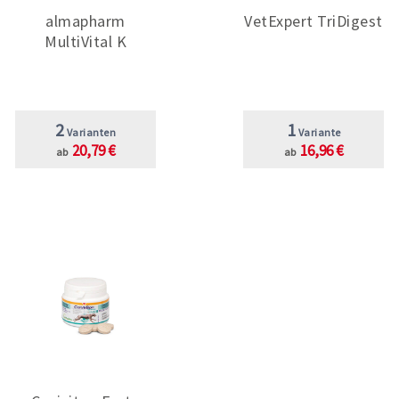
almapharm
VetExpert TriDigest
MultiVital K
2
1
Varianten
Variante
20,79 €
16,96 €
ab
ab