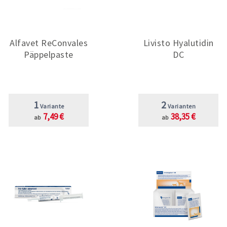
Alfavet ReConvales
Livisto Hyalutidin
Päppelpaste
DC
1
2
Variante
Varianten
7,49 €
38,35 €
ab
ab