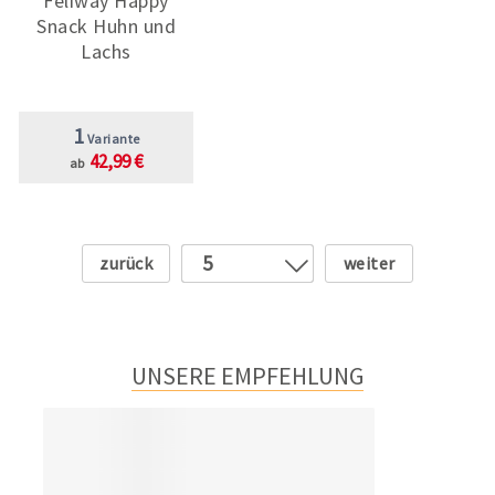
Feliway Happy
Snack Huhn und
Lachs
1
Variante
42,99 €
ab
Zurück
Weiter
5
1
2
3
UNSERE EMPFEHLUNG
4
6
7
8