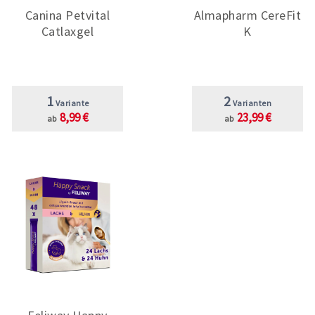
Canina Petvital
Almapharm CereFit
Catlaxgel
K
1
2
Variante
Varianten
8,99 €
23,99 €
ab
ab