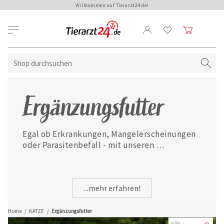
Willkommen auf Tierarzt24.de!
Ergänzungsfutter
Egal ob Erkrankungen, Mangelerscheinungen 
oder Parasitenbefall - mit unseren 
ausgewählten Ergänzungsfuttermitteln ist 
Ihre Katze jederzeit gut versorgt.
...mehr erfahren!
Home
/
KATZE
/
Ergänzungsfutter