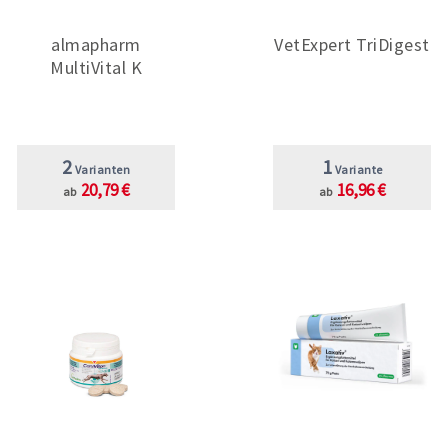
almapharm
VetExpert TriDigest
MultiVital K
2
1
Varianten
Variante
20,79 €
16,96 €
ab
ab