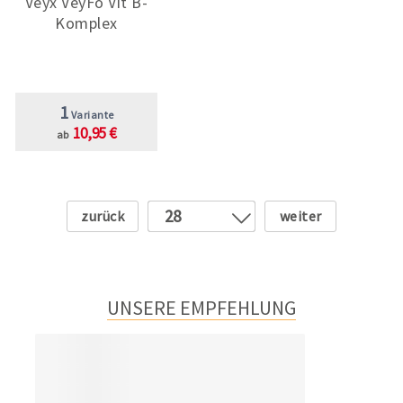
Veyx VeyFo Vit B-
Komplex
1
Variante
10,95 €
ab
Zurück
Weiter
28
1
2
3
UNSERE EMPFEHLUNG
4
5
6
7