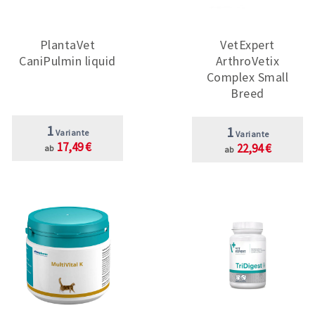
PlantaVet
VetExpert
CaniPulmin liquid
ArthroVetix
Complex Small
Breed
1
1
Variante
Variante
17,49 €
22,94 €
ab
ab