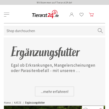
Willkommen auf Tierarzt24.de!
Ergänzungsfutter
Egal ob Erkrankungen, Mangelerscheinungen 
oder Parasitenbefall - mit unseren 
ausgewählten Ergänzungsfuttermitteln ist 
Ihre Katze jederzeit gut versorgt.
...mehr erfahren!
Home
/
KATZE
/
Ergänzungsfutter