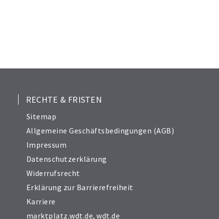
21
22
23
24
25
26
27
28
RECHTE & FRISTEN
29
Sitemap
30
Allgemeine Geschäftsbedingungen (AGB)
31
Impressum
32
Datenschutzerklärung
33
Widerrufsrecht
34
Erklärung zur Barrierefreiheit
Karriere
marktplatz.wdt.de
,
wdt.de