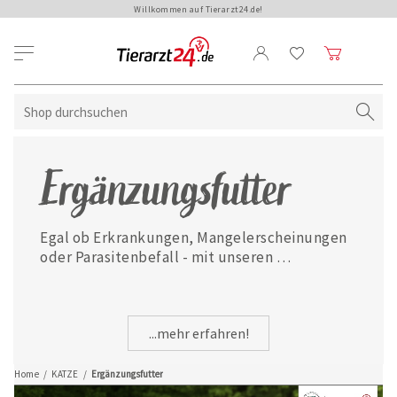
Willkommen auf Tierarzt24.de!
Ergänzungsfutter
Egal ob Erkrankungen, Mangelerscheinungen 
oder Parasitenbefall - mit unseren 
ausgewählten Ergänzungsfuttermitteln ist 
Ihre Katze jederzeit gut versorgt.
...mehr erfahren!
Home
/
KATZE
/
Ergänzungsfutter