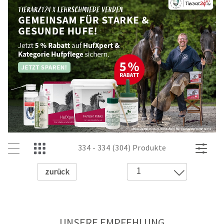
334 - 334 (304) Produkte
Zurück
1
2
3
4
UNSERE EMPFEHLUNG