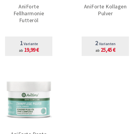
AniForte
AniForte Kollagen
Fellharmonie
Pulver
Futteröl
1
2
Variante
Varianten
19,99 €
25,45 €
ab
ab