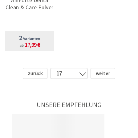
AniForte Denta
Clean & Care Pulver
2
Varianten
17,99 €
ab
Zurück
Weiter
17
1
2
3
UNSERE EMPFEHLUNG
4
5
6
7