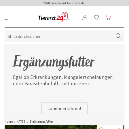
Willkommen auf Tierarzt24.de!
Ergänzungsfutter
Egal ob Erkrankungen, Mangelerscheinungen 
oder Parasitenbefall - mit unseren 
ausgewählten Ergänzungsfuttermitteln ist 
Ihre Katze jederzeit gut versorgt.
...mehr erfahren!
Home
/
KATZE
/
Ergänzungsfutter