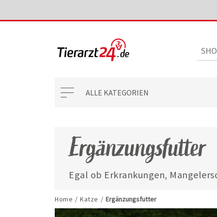
ALLE KATEGORIEN
Ergänzungsfutter
Egal ob Erkrankungen, Mangelersc
mit unseren ausgewählten Ergänzun
jederzeit gut versorgt.
Home
/
Katze
/
Ergänzungsfutter