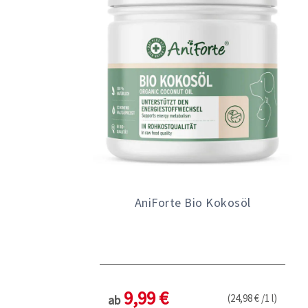
AniForte Bio Kokosöl
9,99 €
(24,98 € /1 l)
ab