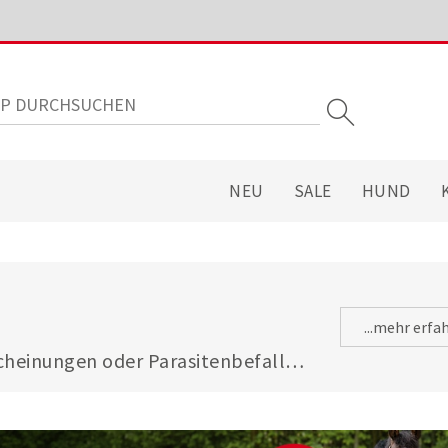
NEU
SALE
HUND
...mehr erfa
heinungen oder Parasitenbefall - 
gsfuttermitteln ist Ihre Katze 