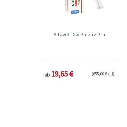
Alfavet DiarPositiv Pro
19,65 €
(655,00 € /1 l)
ab