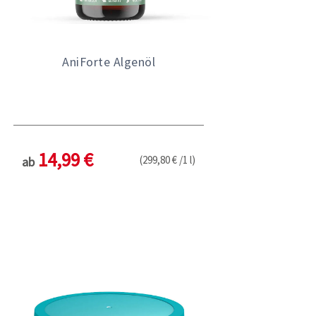
AniForte Algenöl
14,99 €
(299,80 € /1 l)
ab