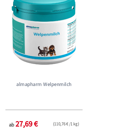
almapharm Welpenmilch
27,69 €
(110,76 € /1 kg)
ab