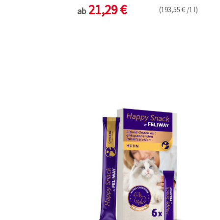
21,29 €
(193,55 € /1 l)
ab