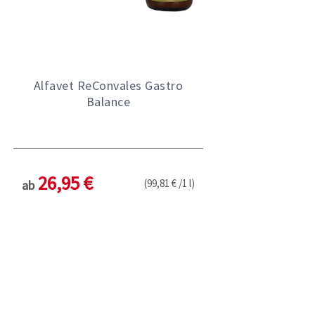
Alfavet ReConvales Gastro
Balance
26,95 €
(99,81 € /1 l)
ab