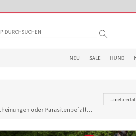
NEU
SALE
HUND
...mehr erfa
heinungen oder Parasitenbefall - 
gsfuttermitteln ist Ihre Katze 