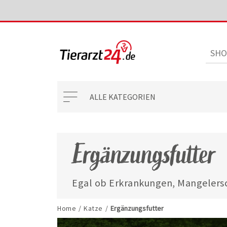
ALLE KATEGORIEN
Ergänzungsfutter
Egal ob Erkrankungen, Mangelersc
mit unseren ausgewählten Ergänzun
jederzeit gut versorgt.
Home
/
Katze
/
Ergänzungsfutter