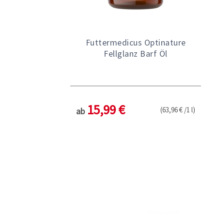
Futtermedicus Optinature
Fellglanz Barf Öl
15,99 €
(63,96 € /1 l)
ab