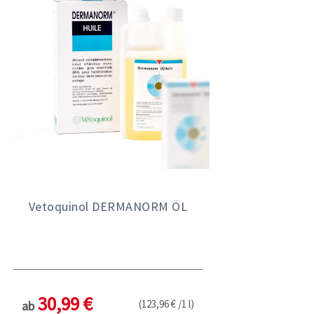
Vetoquinol DERMANORM ÖL
30,99 €
(123,96 € /1 l)
ab