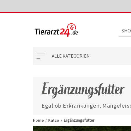
ALLE KATEGORIEN
Ergänzungsfutter
Egal ob Erkrankungen, Mangelersc
mit unseren ausgewählten Ergänzun
jederzeit gut versorgt.
Home
/
Katze
/
Ergänzungsfutter