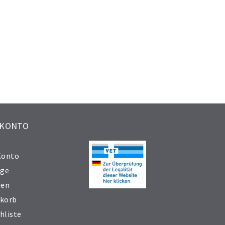
 KONTO
Konto
äge
sen
korb
hliste