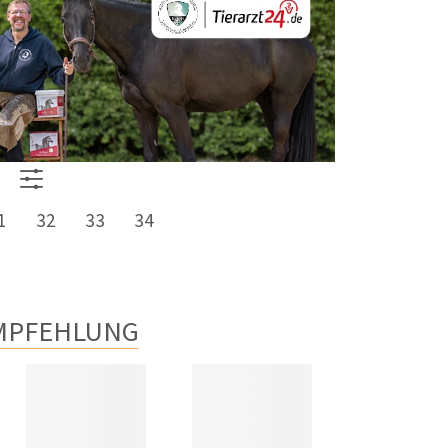
1
32
33
34
MPFEHLUNG