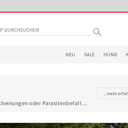
NEU
SALE
HUND
...mehr erfa
heinungen oder Parasitenbefall - 
gsfuttermitteln ist Ihre Katze 