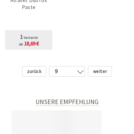
Alfavet DuoTox
Paste
1
Variante
18,69 €
ab
Zurück
Weiter
9
1
2
3
UNSERE EMPFEHLUNG
4
5
6
7