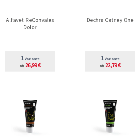
Alfavet ReConvales
Dechra Catney One
Dolor
1
1
Variante
Variante
26,99 €
22,79 €
ab
ab