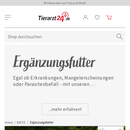
Willkommen auf Tierarzt24.de!
Ergänzungsfutter
Egal ob Erkrankungen, Mangelerscheinungen 
oder Parasitenbefall - mit unseren 
ausgewählten Ergänzungsfuttermitteln ist 
Ihre Katze jederzeit gut versorgt.
...mehr erfahren!
Home
/
KATZE
/
Ergänzungsfutter