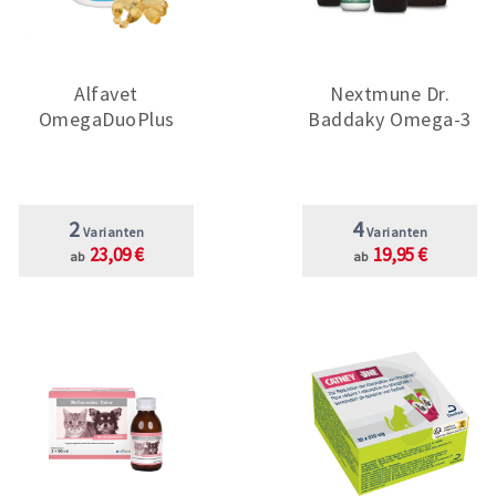
Alfavet
Nextmune Dr.
OmegaDuoPlus
Baddaky Omega-3
2
4
Varianten
Varianten
23,09 €
19,95 €
ab
ab