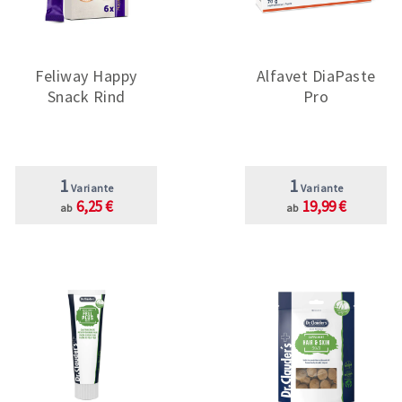
Feliway Happy
Alfavet DiaPaste
Snack Rind
Pro
1
1
Variante
Variante
6,25 €
19,99 €
ab
ab