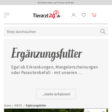
Willkommen auf Tierarzt24.de!
Ergänzungsfutter
Egal ob Erkrankungen, Mangelerscheinungen 
oder Parasitenbefall - mit unseren 
ausgewählten Ergänzungsfuttermitteln ist 
Ihre Katze jederzeit gut versorgt.
...mehr erfahren!
Home
/
KATZE
/
Ergänzungsfutter