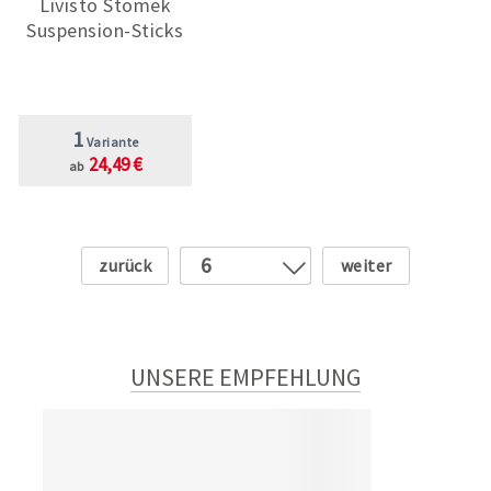
Livisto Stomek
Suspension-Sticks
1
Variante
24,49 €
ab
Zurück
Weiter
6
1
2
3
UNSERE EMPFEHLUNG
4
5
7
8