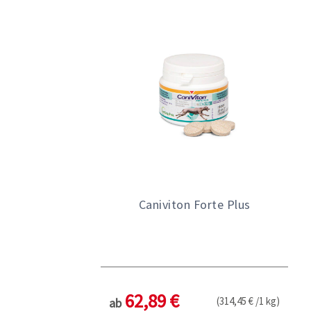
Caniviton Forte Plus
62,89 €
(314,45 € /1 kg)
ab