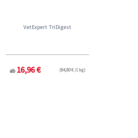
VetExpert TriDigest
16,96 €
(84,80 € /1 kg)
ab