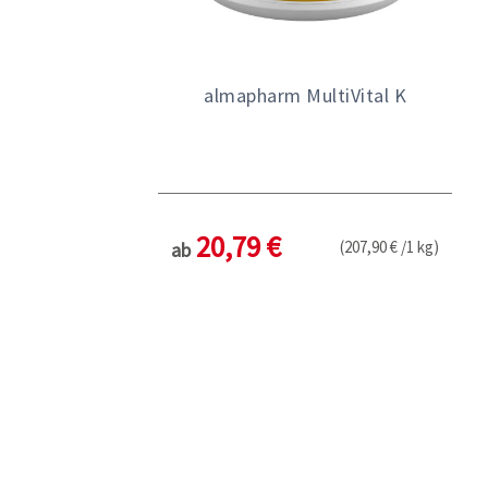
almapharm MultiVital K
20,79 €
(207,90 € /1 kg)
ab