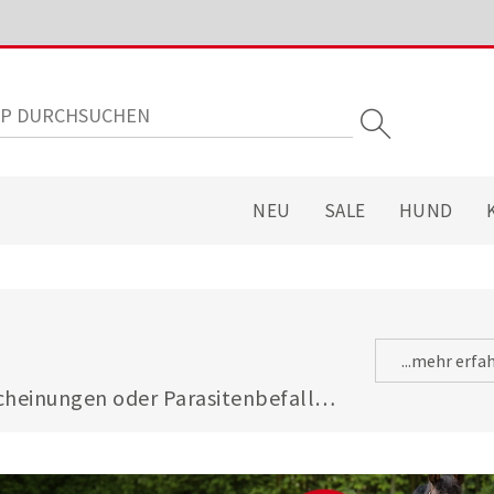
NEU
SALE
HUND
...mehr erfa
heinungen oder Parasitenbefall - 
gsfuttermitteln ist Ihre Katze 