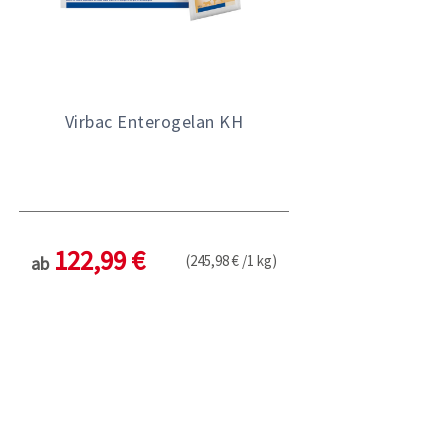
Virbac Enterogelan KH
122,99 €
(245,98 € /1 kg)
ab