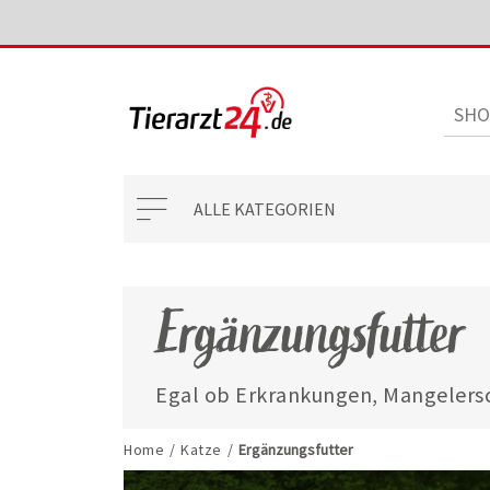
ALLE KATEGORIEN
Ergänzungsfutter
Egal ob Erkrankungen, Mangelersc
mit unseren ausgewählten Ergänzun
jederzeit gut versorgt.
Home
/
Katze
/
Ergänzungsfutter