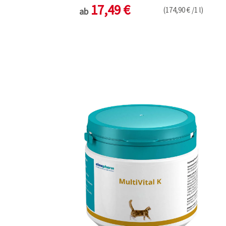
17,49 €
(174,90 € /1 l)
ab