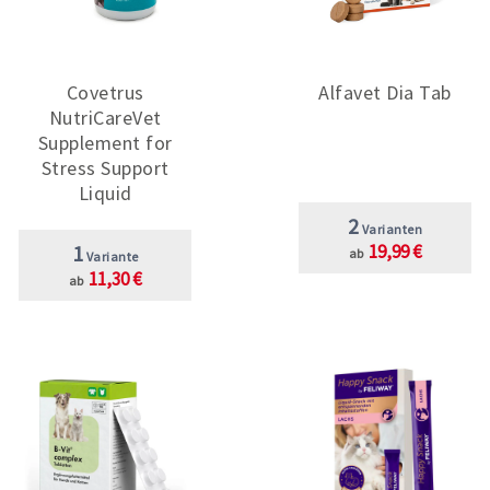
Covetrus
Alfavet Dia Tab
NutriCareVet
Supplement for
Stress Support
Liquid
2
Varianten
1
19,99 €
ab
Variante
11,30 €
ab