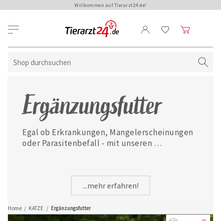
Willkommen auf Tierarzt24.de!
Ergänzungsfutter
Egal ob Erkrankungen, Mangelerscheinungen 
oder Parasitenbefall - mit unseren 
ausgewählten Ergänzungsfuttermitteln ist 
Ihre Katze jederzeit gut versorgt.
...mehr erfahren!
Home
/
KATZE
/
Ergänzungsfutter