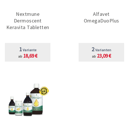
Nextmune
Alfavet
Dermoscent
OmegaDuoPlus
Keravita Tabletten
1
2
Variante
Varianten
18,69 €
23,09 €
ab
ab