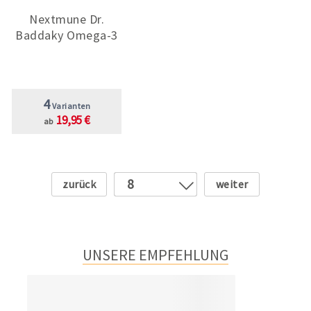
Nextmune Dr.
Baddaky Omega-3
4
Varianten
19,95 €
ab
Zurück
Weiter
8
1
2
3
UNSERE EMPFEHLUNG
4
5
6