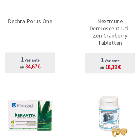
Dechra Porus One
Nextmune
Dermoscent Uti-
Zen Cranberry
Tabletten
1
1
Variante
Variante
34,67 €
18,19 €
ab
ab