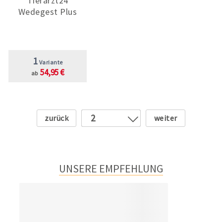
Tierarzt24
Wedegest Plus
1
Variante
54,95 €
ab
Zurück
Weiter
2
1
3
4
UNSERE EMPFEHLUNG
5
6
7
8