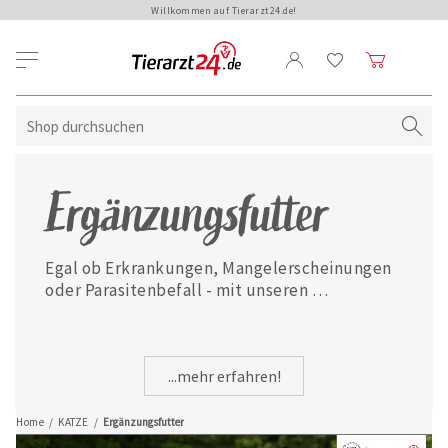
Willkommen auf Tierarzt24.de!
Ergänzungsfutter
Egal ob Erkrankungen, Mangelerscheinungen 
oder Parasitenbefall - mit unseren 
ausgewählten Ergänzungsfuttermitteln ist 
Ihre Katze jederzeit gut versorgt.
...mehr erfahren!
Home
/
KATZE
/
Ergänzungsfutter