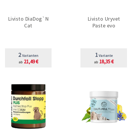
Livisto DiaDog`N
Livisto Uryvet
Cat
Paste evo
2
1
Varianten
Variante
21,49 €
18,35 €
ab
ab