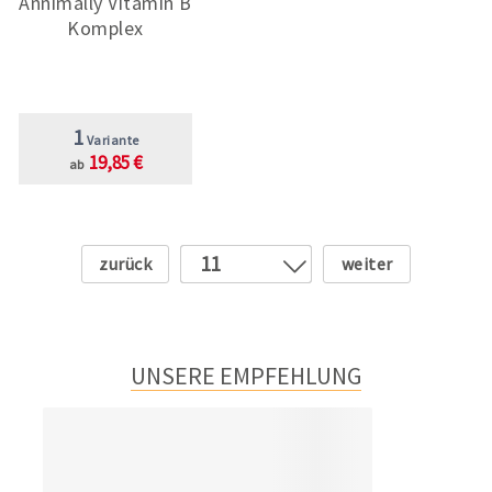
Annimally Vitamin B
Komplex
1
Variante
19,85 €
ab
Zurück
Weiter
11
1
2
3
UNSERE EMPFEHLUNG
4
5
6
7