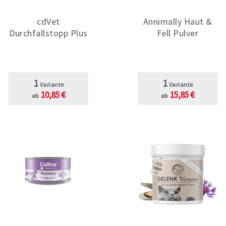
cdVet
Annimally Haut &
Durchfallstopp Plus
Fell Pulver
1
1
Variante
Variante
10,85 €
15,85 €
ab
ab