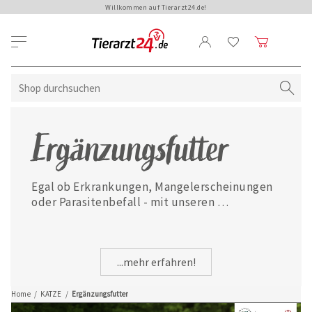
Willkommen auf Tierarzt24.de!
Ergänzungsfutter
Egal ob Erkrankungen, Mangelerscheinungen 
oder Parasitenbefall - mit unseren 
ausgewählten Ergänzungsfuttermitteln ist 
Ihre Katze jederzeit gut versorgt.
...mehr erfahren!
Home
/
KATZE
/
Ergänzungsfutter