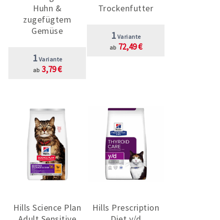
Huhn &
Trockenfutter
zugefügtem
Gemüse
1
Variante
72,49 €
ab
1
Variante
3,79 €
ab
Hills Science Plan
Hills Prescription
Adult Sensitive
Diet y/d