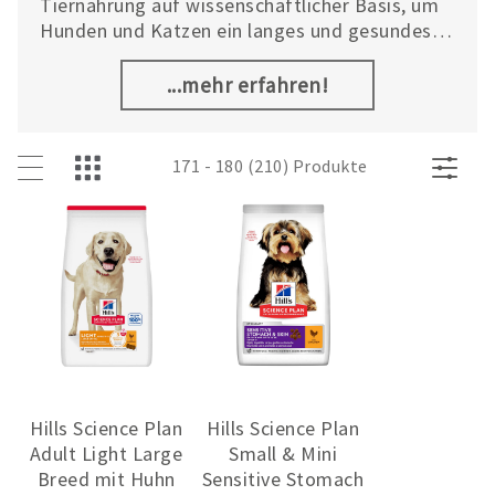
Tiernahrung auf wissenschaftlicher Basis, um
Hunden und Katzen ein langes und gesundes
Leben zu ermöglichen. Das umfangreiche
Sortiment des globalen Marktführers im
...mehr erfahren!
Bereich Tierernährung umfasst drei
Produktlinien: Hill’s Prescription Diet™, Hill’s
Science Plan™ und gesunde Snacks.
171 - 180 (210) Produkte
Hills Science Plan
Hills Science Plan
Adult Light Large
Small & Mini
Breed mit Huhn
Sensitive Stomach