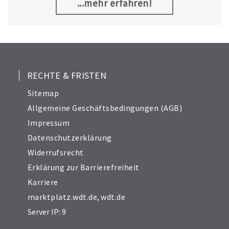
herzustellen.
...mehr erfahren!
9
10
11
12
13
RECHTE & FRISTEN
14
Sitemap
15
Allgemeine Geschäftsbedingungen (AGB)
16
Impressum
17
Datenschutzerklärung
19
Widerrufsrecht
20
21
Erklärung zur Barrierefreiheit
Karriere
marktplatz.wdt.de
,
wdt.de
Server IP: 9