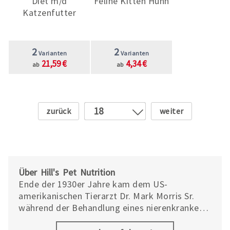
Diet m/d
Feline Kitten Huhn
Katzenfutter
2
2
Varianten
Varianten
21,59 €
4,34 €
ab
ab
Zurück
Weiter
18
1
2
3
4
Über Hill's Pet Nutrition
5
Ende der 1930er Jahre kam dem US-
amerikanischen Tierarzt Dr. Mark Morris Sr.
6
während der Behandlung eines nierenkranken
7
Schäferhundes die Idee, Spezialfutter
8