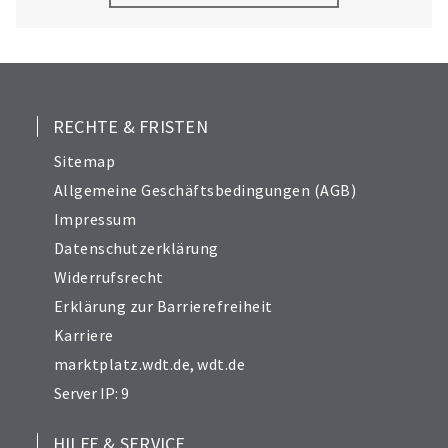
10
11
12
13
RECHTE & FRISTEN
15
Sitemap
16
Allgemeine Geschäftsbedingungen (AGB)
17
Impressum
18
Datenschutzerklärung
19
Widerrufsrecht
20
21
Erklärung zur Barrierefreiheit
Karriere
marktplatz.wdt.de
,
wdt.de
Server IP: 9
HILFE & SERVICE