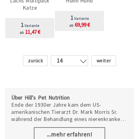
Lachs Multipack
Huhn Hund
Katze
1
Variante
1
69,99 €
ab
Variante
11,47 €
ab
Zurück
Weiter
14
1
2
3
4
Über Hill's Pet Nutrition
5
Ende der 1930er Jahre kam dem US-
amerikanischen Tierarzt Dr. Mark Morris Sr.
6
während der Behandlung eines nierenkranken
7
Schäferhundes die Idee, Spezialfutter
8
herzustellen.
...mehr erfahren!
9