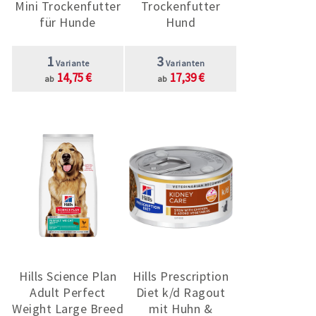
Mini Trockenfutter
Trockenfutter
für Hunde
Hund
1
3
Variante
Varianten
14,75 €
17,39 €
ab
ab
Hills Science Plan
Hills Prescription
Adult Perfect
Diet k/d Ragout
Weight Large Breed
mit Huhn &