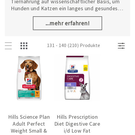
Tiernahrung auf wissenschaftlicher Basis, um
Hunden und Katzen ein langes und gesundes
Leben zu ermöglichen. Das umfangreiche
Sortiment des globalen Marktführers im
...mehr erfahren!
Bereich Tierernährung umfasst drei
Produktlinien: Hill’s Prescription Diet™, Hill’s
Science Plan™ und gesunde Snacks.
131 - 140 (210) Produkte
Hills Science Plan
Hills Prescription
Adult Perfect
Diet Digestive Care
Weight Small &
i/d Low Fat