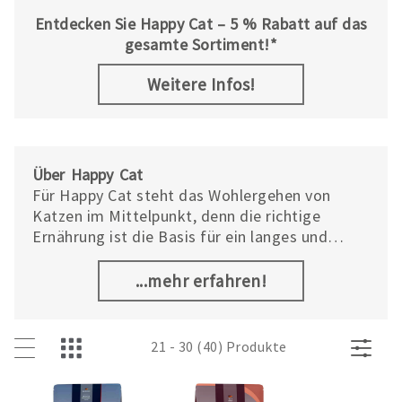
Entdecken Sie Happy Cat – 5 % Rabatt auf das
gesamte Sortiment!*
Weitere Infos!
Über Happy Cat
Für Happy Cat steht das Wohlergehen von
Katzen im Mittelpunkt, denn die richtige
Ernährung ist die Basis für ein langes und
gesundes Leben. Deshalb enthält Happy Cat
Katzenfutter ausschließlich natürliche Zutaten
...mehr erfahren!
und ist reich an Vitaminen sowie
lebenswichtigen Nährstoffen. Auf künstliche
Farb-, Aroma- und Konservierungsstoffe wird
21 - 30 (40) Produkte
bei der Herstellung grundsätzlich verzichtet.