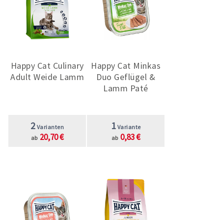
Happy Cat Culinary
Happy Cat Minkas
Adult Weide Lamm
Duo Geflügel &
Lamm Paté
2
1
Varianten
Variante
20,70 €
0,83 €
ab
ab