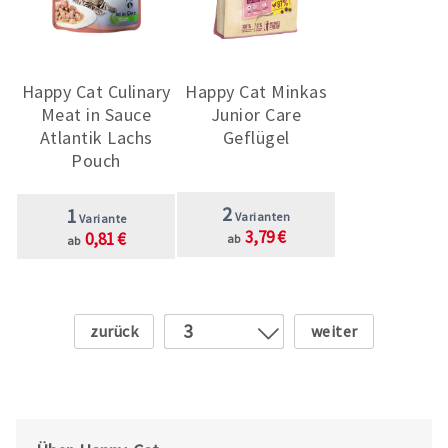
Happy Cat Culinary
Happy Cat Minkas
Meat in Sauce
Junior Care
Atlantik Lachs
Geflügel
Pouch
2
1
Varianten
Variante
3,79 €
0,81 €
ab
ab
Zurück
Weiter
3
1
2
4