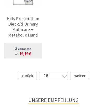
Hills Prescription
Diet c/d Urinary
Multicare +
Metabolic Hund
2
Varianten
19,19 €
ab
Zurück
Weiter
16
1
2
3
UNSERE EMPFEHLUNG
4