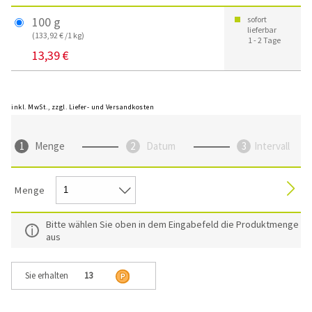
100 g
sofort
lieferbar
(133,92 € /1 kg)
1 - 2 Tage
13,39 €
inkl. MwSt., zzgl. Liefer- und Versandkosten
Menge
Datum
Intervall
Menge
Bitte wählen Sie oben in dem Eingabefeld die Produktmenge
aus
Sie erhalten
13