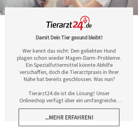
Damit Dein Tier gesund bleibt!
Wer kennt das nicht: Den geliebten Hund
plagen schon wieder Magen-Darm-Probleme.
Ein Spezialfuttermittel könnte Abhilfe
verschaffen, doch die Tierarztpraxis in Ihrer
Nähe hat bereits geschlossen. Was nun?
Tierarzt24.de ist die Lösung! Unser
Onlineshop verfügt über ein umfangreiches
Sortiment an Diät- und
Ergänzungsfuttermitteln, Pflegeprodukten
...MEHR ERFAHREN!
sowie allerlei tierischem Zubehör für Hunde,
Katzen und Pferde. Neben den hochwertigen
Produkten der
Tierarzt24 Marke
bieten wir