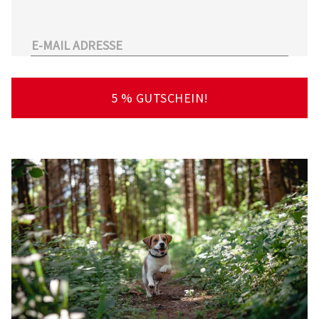
unserem Sortiment.
Überdies arbeitet Tierarzt24.de mit einer
großen Anzahl an Partnertierärzten
zusammen. So kann der Tierhalter schnell und
unkompliziert einen Tierarzt in seiner Nähe
5 % GUTSCHEIN!
finden – deutschlandweit!
Viel Spaß beim Stöbern und Entdecken
wünscht Ihnen Ihr Team von Tierarzt24.de