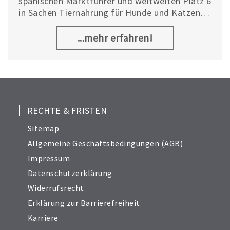
spanischen Marktführer und weltweiten Platz 6
in Sachen Tiernahrung für Hunde und Katzen.
Das Unternehmen zeichnet mehr als 50 Jahre
Erfahrung in der Herstellung von
...mehr erfahren!
Tierfutterprodukten aus. Dabei sind Hunde und
Katzen die große Leidenschaft von Affinity
und der Hauptansporn für dessen Arbeit.
RECHTE & FRISTEN
Sitemap
Allgemeine Geschäftsbedingungen (AGB)
Impressum
Datenschutzerklärung
Widerrufsrecht
Erklärung zur Barrierefreiheit
Karriere