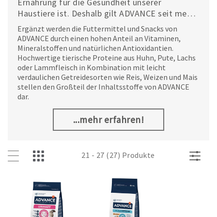
Ernährung für die Gesundheit unserer
Haustiere ist. Deshalb gilt ADVANCE seit mehr
als 50 Jahren als Experte in Sachen
Ergänzt werden die Futtermittel und Snacks von
Tiernahrung, dessen Priorität auf dem
ADVANCE durch einen hohen Anteil an Vitaminen,
Wohlergehen des Tieres und seinem Menschen
Mineralstoffen und natürlichen Antioxidantien.
liegt.
Hochwertige tierische Proteine aus Huhn, Pute, Lachs
oder Lammfleisch in Kombination mit leicht
verdaulichen Getreidesorten wie Reis, Weizen und Mais
stellen den Großteil der Inhaltsstoffe von ADVANCE
dar.
...mehr erfahren!
21 - 27 (27) Produkte