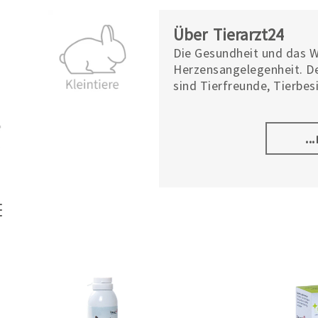
Über Tierarzt24
Die Gesundheit und das W
Herzensangelegenheit. De
sind Tierfreunde, Tierbes
Produkte unserer Tierarz
wurden mit tierärztliche
höchste Qualitätsansprüc
..