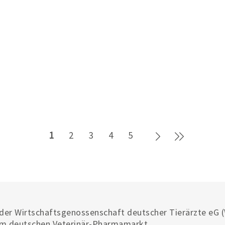
Weiter
Letzte Se
1
2
3
4
5
 der Wirtschaftsgenossenschaft deutscher Tierärzte eG 
m deutschen Veterinär-Pharmamarkt.