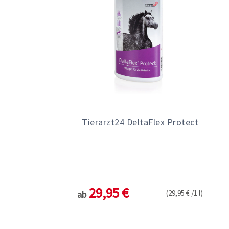
Tierarzt24 DeltaFlex Protect
29,95 €
(29,95 € /1 l)
ab