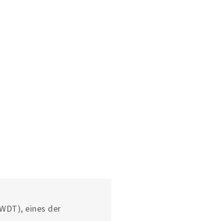
ite
(WDT), eines der