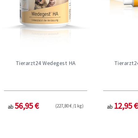
Tierarzt24 Wedegest HA
Tierarzt
56,95 €
12,95 €
(227,80 € /1 kg)
ab
ab