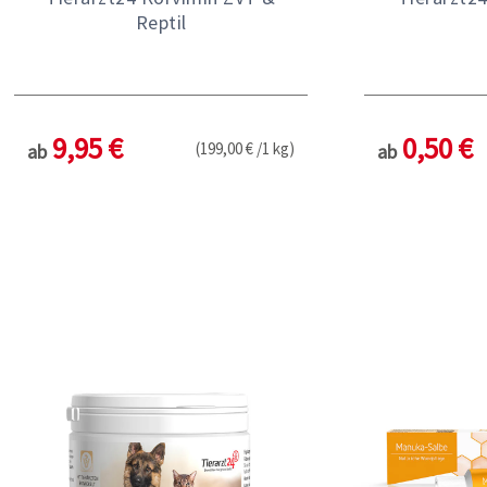
Reptil
9,95 €
0,50 €
(199,00 € /1 kg)
ab
ab