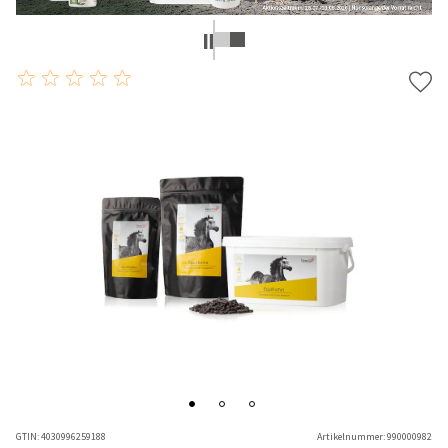
GTIN:
4030996259188
Artikelnummer:
990000982