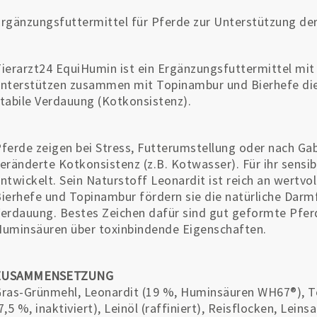
rgänzungsfuttermittel für Pferde zur Unterstützung der
ierarzt24 EquiHumin ist ein Ergänzungsfuttermittel mi
nterstützen zusammen mit Topinambur und Bierhefe die 
tabile Verdauung (Kotkonsistenz).
ferde zeigen bei Stress, Futterumstellung oder nach G
eränderte Kotkonsistenz (z.B. Kotwasser). Für ihr sen
ntwickelt. Sein Naturstoff Leonardit ist reich an wert
ierhefe und Topinambur fördern sie die natürliche Darmf
erdauung. Bestes Zeichen dafür sind gut geformte Pfer
uminsäuren über toxinbindende Eigenschaften.
ZUSAMMENSETZUNG
ras-Grünmehl, Leonardit (19 %, Huminsäuren WH67®), To
7,5 %, inaktiviert), Leinöl (raffiniert), Reisflocken, Lein