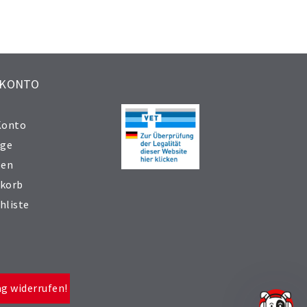
 KONTO
Konto
äge
sen
korb
hliste
ag widerrufen!