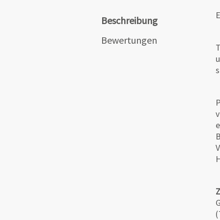
E
Beschreibung
Bewertungen
T
u
s
P
v
e
B
V
H
G
(