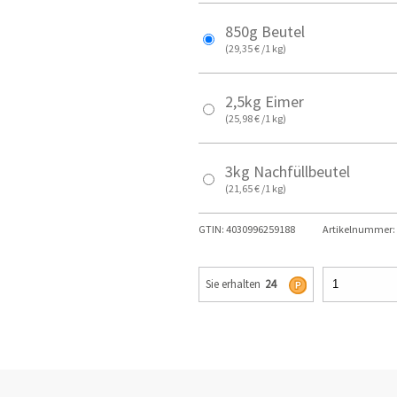
850g Beutel
(29,35 € /1 kg)
2,5kg Eimer
(25,98 € /1 kg)
3kg Nachfüllbeutel
(21,65 € /1 kg)
GTIN:
4030996259188
Artikelnummer:
Sie erhalten
24