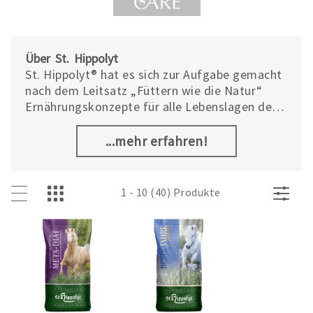
Über St. Hippolyt
St. Hippolyt® hat es sich zur Aufgabe gemacht
nach dem Leitsatz „Füttern wie die Natur“
Ernährungskonzepte für alle Lebenslagen des
Pferdes zu entwickeln, zu erforschen und stets
den neuesten wissenschaftlichen
...mehr erfahren!
Erkenntnissen anzupassen. Viele
Schwierigkeiten lassen sich bereits mit einer
angepassten Fütterung verbessern oder sogar
1 - 10 (40) Produkte
lösen. Ein großes Ziel von St. Hippolyt® ist es,
Pferdebesitzern durch qualifizierte Beratung
möglichst viel Information und Wissen im
Bereich Pferdeernährung zu vermitteln.