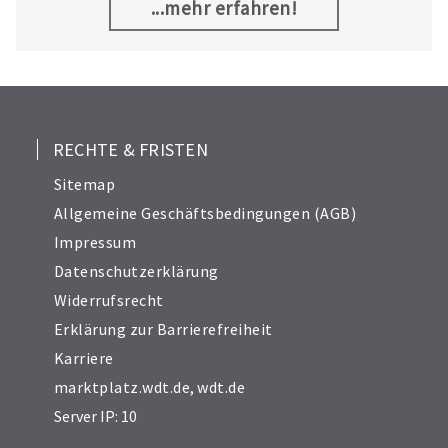
Natur, Wissenschaft, Technik und Vertrieb
...mehr erfahren!
spielen Hand in Hand, wenn es um die
Entwicklung und Produktion hochklassigen
Pferdefutters geht.
RECHTE & FRISTEN
Sitemap
Allgemeine Geschäftsbedingungen (AGB)
Impressum
Datenschutzerklärung
Widerrufsrecht
Erklärung zur Barrierefreiheit
Karriere
marktplatz.wdt.de
,
wdt.de
Server IP: 10