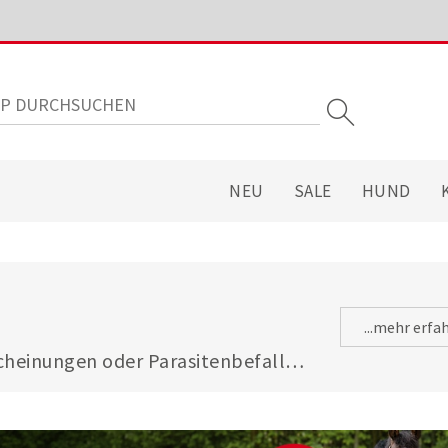
NEU
SALE
HUND
...mehr erfa
heinungen oder Parasitenbefall - 
gsfuttermitteln ist Ihre Katze 