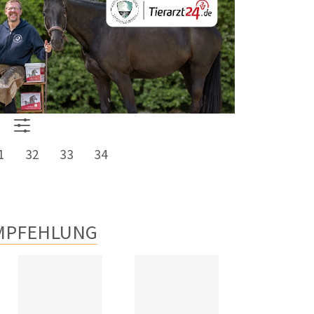
1
32
33
34
MPFEHLUNG