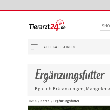
ALLE KATEGORIEN
Ergänzungsfutter
Egal ob Erkrankungen, Mangelersc
mit unseren ausgewählten Ergänzun
jederzeit gut versorgt.
Home
/
Katze
/
Ergänzungsfutter