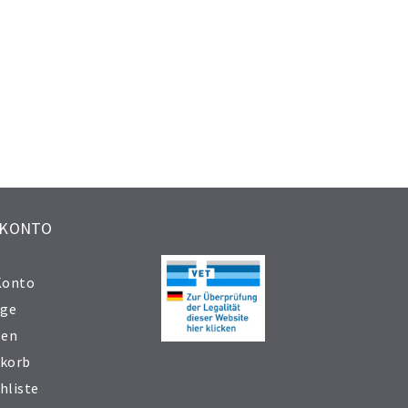
 KONTO
Konto
äge
sen
korb
hliste