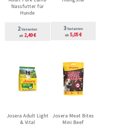
Nassfutter für
Hunde
3
2
Varianten
Varianten
5,05 €
2,49 €
ab
ab
Josera Adult Light
Josera Meat Bites
& Vital
Mini Beef