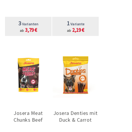
3
1
Varianten
Variante
3,79 €
2,19 €
ab
ab
Josera Meat
Josera Denties mit
Chunks Beef
Duck & Carrot