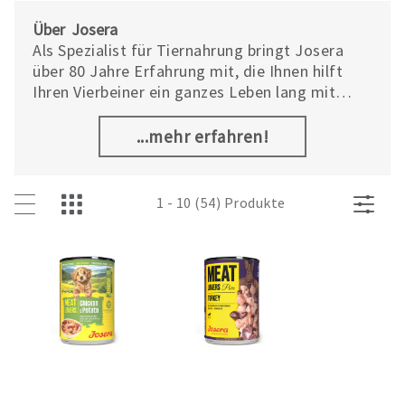
Über Josera
Als Spezialist für Tiernahrung bringt Josera
über 80 Jahre Erfahrung mit, die Ihnen hilft
Ihren Vierbeiner ein ganzes Leben lang mit
bedarfsgerechtem Futter zu versorgen: Vom
Welpen und Kitten bis hin zum Senior und vom
...mehr erfahren!
gemütlichen Genießer bis zum Sportler. Beste
Rezepturen, hochwertige Zutaten, eine
moderne, klimaneutrale Produktion sowie
1 - 10 (54) Produkte
kontinuierliche Qualitätskontrollen im eigenen
akkreditierten Labor sorgen für höchste
Ansprüche – und im Napf für Akzeptanz und
Verträglichkeit.