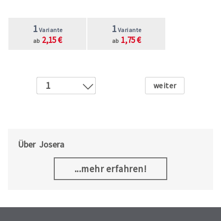
1
1
Variante
Variante
2,15 €
1,75 €
ab
ab
Weiter
1
2
3
4
5
Über Josera
6
...mehr erfahren!