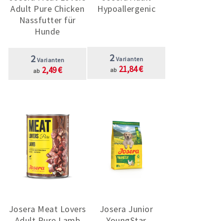
Adult Pure Chicken
Hypoallergenic
Nassfutter für
Hunde
2
2
Varianten
Varianten
21,84 €
2,49 €
ab
ab
Josera Meat Lovers
Josera Junior
Adult Pure Lamb
YoungStar