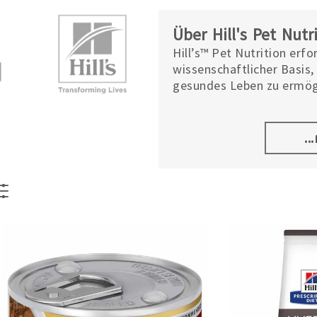
Über Hill's Pet Nutr
Hill’s™ Pet Nutrition erf
wissenschaftlicher Basis
gesundes Leben zu ermög
des globalen Marktführer
drei Produktlinien: Hill’s 
und gesunde Snacks.
..