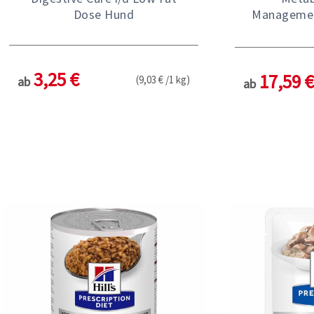
Dose Hund
Managemen
3,25 €
17,59 €
(9,03 € /1 kg)
ab
ab