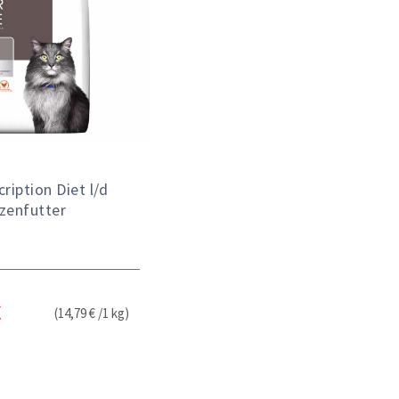
cription Diet l/d
zenfutter
(14,79 € /1 kg)