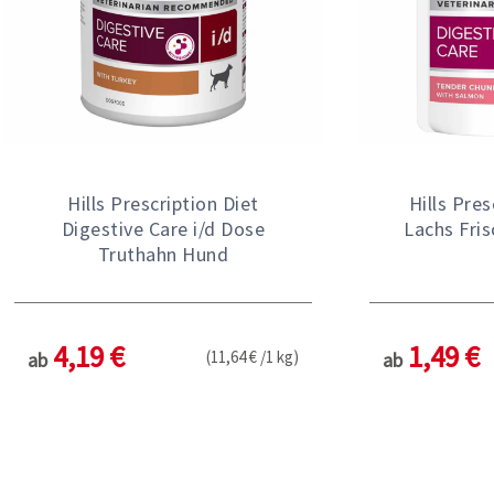
Hills Prescription Diet
Hills Pres
Digestive Care i/d Dose
Lachs Fri
Truthahn Hund
4,19 €
1,49 €
(11,64 € /1 kg)
ab
ab