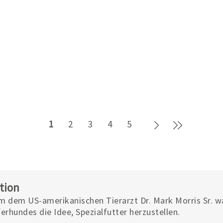
Weiter
Letzte Se
1
2
3
4
5
tion
m dem US-amerikanischen Tierarzt Dr. Mark Morris Sr. 
erhundes die Idee, Spezialfutter herzustellen.