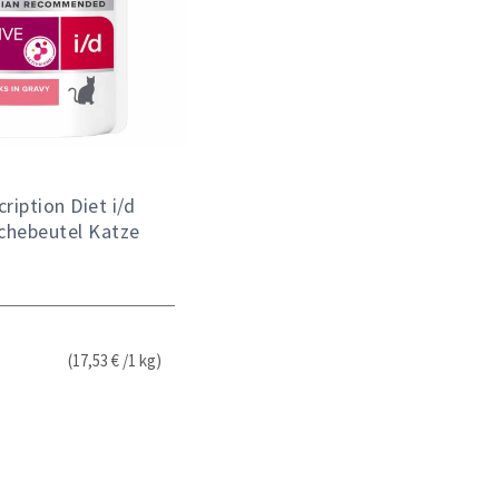
cription Diet i/d
schebeutel Katze
(17,53 € /1 kg)