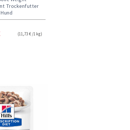
t Trockenfutter
Hund
(11,73 € /1 kg)