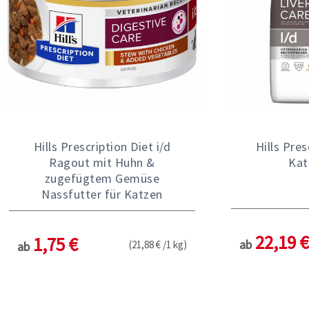
Hills Prescription Diet i/d
Hills Pres
Ragout mit Huhn &
Kat
zugefügtem Gemüse
Nassfutter für Katzen
22,19 €
1,75 €
ab
(21,88 € /1 kg)
ab