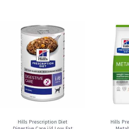
Hills Prescription Diet
Hills Pr
Digestive Care i/d Low Fat
Metab