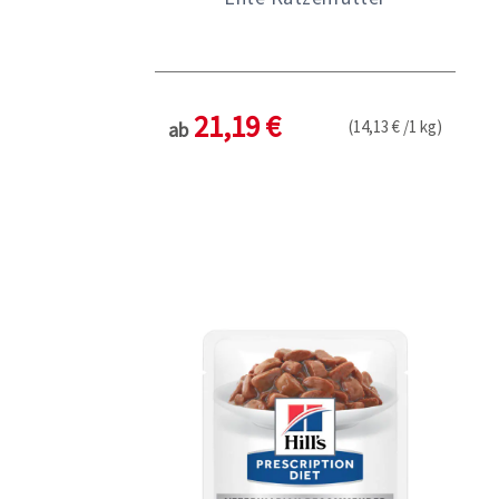
21,19 €
(14,13 € /1 kg)
ab