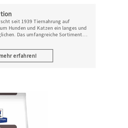
ition
orscht seit 1939 Tiernahrung auf
, um Hunden und Katzen ein langes und
lichen. Das umfangreiche Sortiment
s im Bereich Tierernährung umfasst
Prescription Diet™, Hill’s Science Plan™
.mehr erfahren!