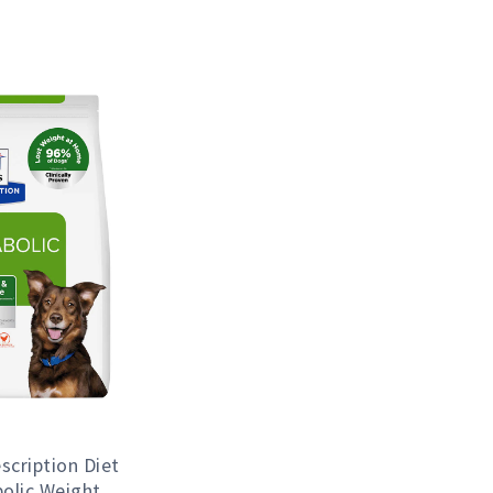
escription Diet
olic Weight