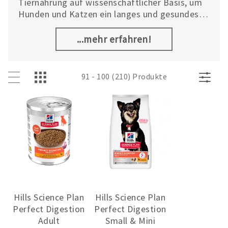
Tiernahrung auf wissenschaftlicher Basis, um
Hunden und Katzen ein langes und gesundes
Leben zu ermöglichen. Das umfangreiche
Sortiment des globalen Marktführers im
...mehr erfahren!
Bereich Tierernährung umfasst drei
Produktlinien: Hill’s Prescription Diet™, Hill’s
Science Plan™ und gesunde Snacks.
91 - 100 (210) Produkte
Hills Science Plan
Hills Science Plan
Perfect Digestion
Perfect Digestion
Adult
Small & Mini