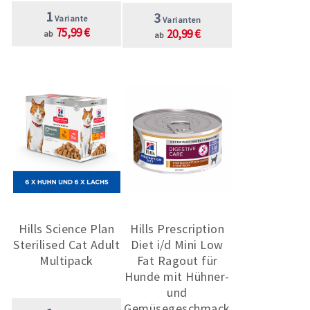
1
3
Variante
Varianten
75,99 €
20,99 €
ab
ab
Hills Science Plan
Hills Prescription
Sterilised Cat Adult
Diet i/d Mini Low
Multipack
Fat Ragout für
Hunde mit Hühner-
und
Gemüsegeschmack