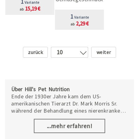
1
Variante
15,19 €
ab
1
Variante
2,29 €
ab
Zurück
Weiter
10
1
2
3
4
Über Hill's Pet Nutrition
5
Ende der 1930er Jahre kam dem US-
amerikanischen Tierarzt Dr. Mark Morris Sr.
6
während der Behandlung eines nierenkranken
7
Schäferhundes die Idee, Spezialfutter
8
herzustellen.
...mehr erfahren!
9
11