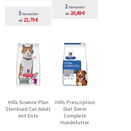
2
Varianten
3
20,49 €
ab
Varianten
21,79 €
ab
Hills Science Plan
Hills Prescription
Sterilised Cat Adult
Diet Derm
mit Ente
Complete
Hundefutter