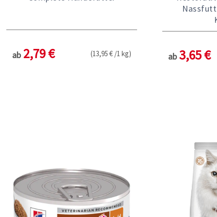
Nassfutt
2,79 €
3,65 €
(13,95 € /1 kg)
ab
ab