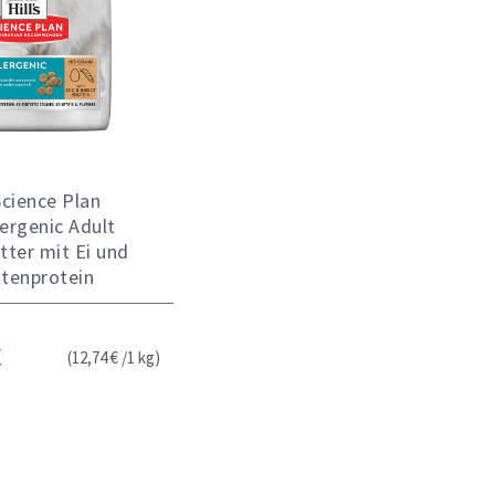
Science Plan
ergenic Adult
tter mit Ei und
ktenprotein
(12,74 € /1 kg)