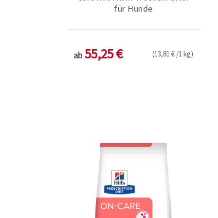
für Hunde
55,25 €
(13,81 € /1 kg)
ab