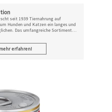
ition
orscht seit 1939 Tiernahrung auf
, um Hunden und Katzen ein langes und
lichen. Das umfangreiche Sortiment
s im Bereich Tierernährung umfasst
Prescription Diet™, Hill’s Science Plan™
.mehr erfahren!