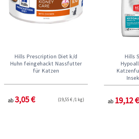
Hills Prescription Diet k/d
Hills 
Huhn feingehackt Nassfutter
Hypoall
für Katzen
Katzenfu
Inse
3,05 €
19,12 €
(19,55 € /1 kg)
ab
ab