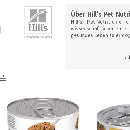
Über Hill's Pet Nutr
Hill’s™ Pet Nutrition erf
wissenschaftlicher Basis
gesundes Leben zu ermög
des globalen Marktführer
drei Produktlinien: Hill’s 
und gesunde Snacks.
..