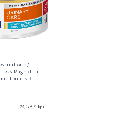
escription c/d
Stress Ragout für
mit Thunfisch
(24,27 € /1 kg)