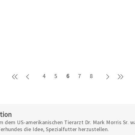
Erste Seite
Zurück
Weiter
Letz
4
5
6
7
8
tion
m dem US-amerikanischen Tierarzt Dr. Mark Morris Sr. 
erhundes die Idee, Spezialfutter herzustellen.