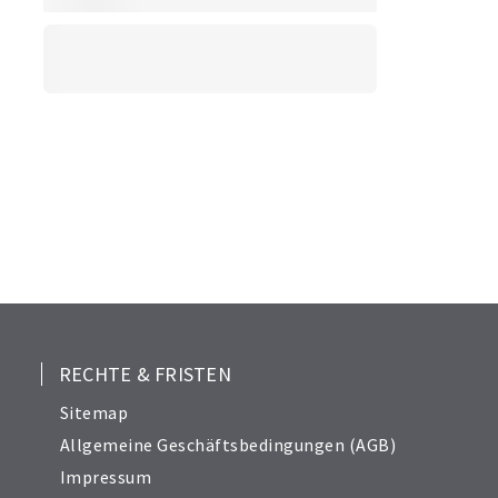
16
17
18
20
21
22
23
24
25
26
27
28
RECHTE & FRISTEN
29
Sitemap
30
Allgemeine Geschäftsbedingungen (AGB)
Impressum