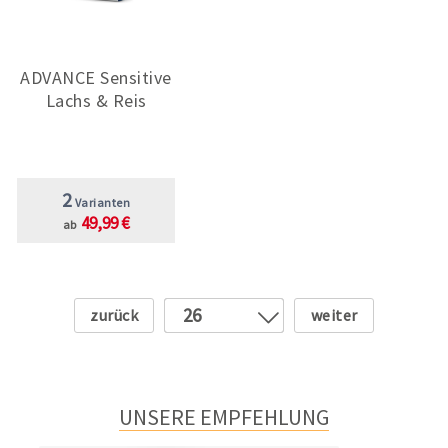
ADVANCE Sensitive
Lachs & Reis
2
Varianten
49,99 €
ab
Zurück
Weiter
26
1
2
3
UNSERE EMPFEHLUNG
4