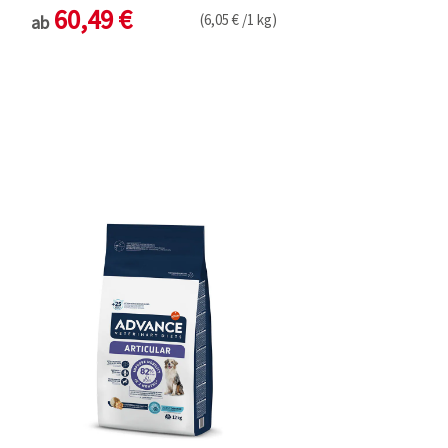
60,49 €
(6,05 € /1 kg)
ab