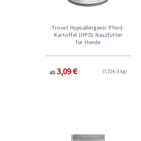
Trovet Hypoallergenic Pferd-
Kartoffel (HPD) Nassfutter
für Hunde
3,09 €
(7,72 € /1 kg)
ab