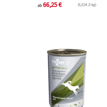
66,25 €
(5,52 € /1 kg)
ab