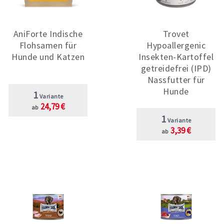
AniForte Indische
Trovet
Flohsamen für
Hypoallergenic
Hunde und Katzen
Insekten-Kartoffel
getreidefrei (IPD)
Nassfutter für
Hunde
1
Variante
24,79 €
ab
1
Variante
3,39 €
ab