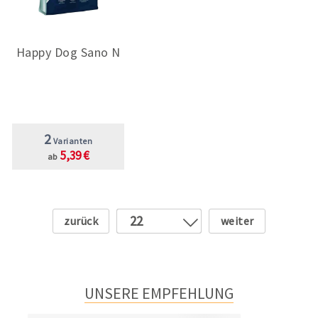
Happy Dog Sano N
2
Varianten
5,39 €
ab
Zurück
Weiter
22
1
2
3
UNSERE EMPFEHLUNG
4