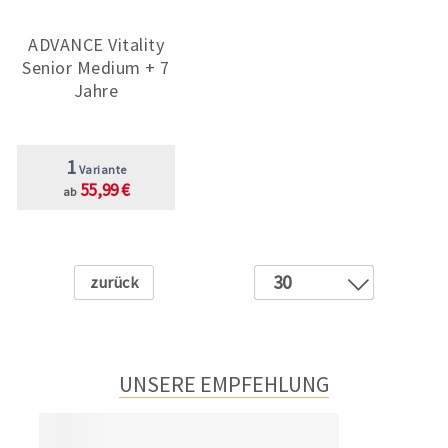
ADVANCE Vitality
Senior Medium + 7
Jahre
1
Variante
55,99 €
ab
Zurück
30
1
2
3
UNSERE EMPFEHLUNG
4
5