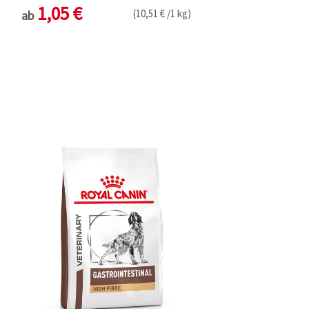
1,05 €
(10,51 € /1 kg)
ab