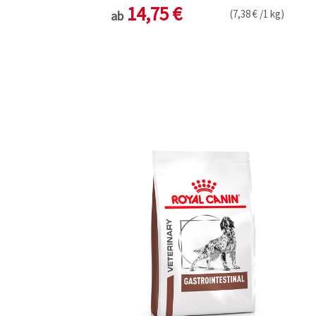
14,75 €
(7,38 € /1 kg)
ab