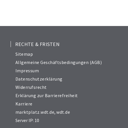
23
24
25
26
27
28
RECHTE & FRISTEN
29
Sitemap
30
Allgemeine Geschäftsbedingungen (AGB)
Impressum
Datenschutzerklärung
Widerrufsrecht
Erklärung zur Barrierefreiheit
Karriere
marktplatz.wdt.de
,
wdt.de
Server IP: 10