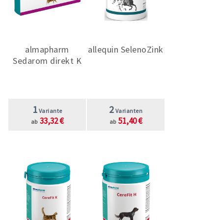
Mineralstoffen.
almapharm
allequin SelenoZink
Sedarom direkt K
1
2
Variante
Varianten
33,32 €
51,40 €
ab
ab