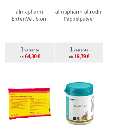
almapharm
almapharm allrodin
EnteriVet biom
Päppelpulver
1
1
Variante
Variante
64,30 €
19,79 €
ab
ab