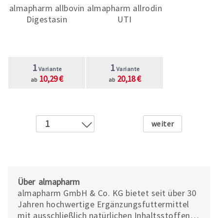
almapharm allbovin
almapharm allrodin
Digestasin
UTI
1
1
Variante
Variante
10,29 €
20,18 €
ab
ab
Weiter
1
2
3
4
5
Über almapharm
almapharm GmbH & Co. KG bietet seit über 30
Jahren hochwertige Ergänzungsfuttermittel
mit ausschließlich natürlichen Inhaltsstoffen