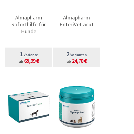
Almapharm
Almapharm
Soforthilfe für
EnteriVet acut
Hunde
1
2
Variante
Varianten
65,99 €
24,70 €
ab
ab