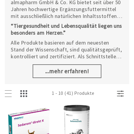
almapharm GmbH & Co. KG bietet seit über 50
Jahren hochwertige Ergänzungsfuttermittel
mit ausschließlich natürlichen Inhaltsstoffen
für Haus- und Nutztiere. Die bewährten
“Tiergesundheit und Lebensqualität liegen uns
Nutrazeutika wurden speziell zur
besonders am Herzen.”
Therapiebegleitung bei unterschiedlichsten
Alle Produkte basieren auf dem neuesten
Erkrankungen und Mangelerscheinungen
Stand der Wissenschaft, sind qualitätsgeprüft,
entwickelt. Zusätzlich zählen Pflegemittel zum
kontrolliert und zertifiziert. Als Schnittstelle
umfangreichen Sortiment von almapharm.
zwischen Pharmakologie und Diätetik ist es
almapharm möglich, individuell,
...mehr erfahren!
bedarfsgerecht und nach dem Vorbild der
Natur die Gesundheit sowie den
Genesungsprozess unterschiedlichster
1 - 10 (41) Produkte
Tierarten zu unterstützen. So liefert u. a. das
bewährte
almapharm astoral Almazyme
einen
Ausgleich bei Verdauungsstörungen und
almapharm astoral MultiVital
h. a. eine
bedarfsgerechte hypoallergene Mischung aus
Vitaminen, Spurenelementen und