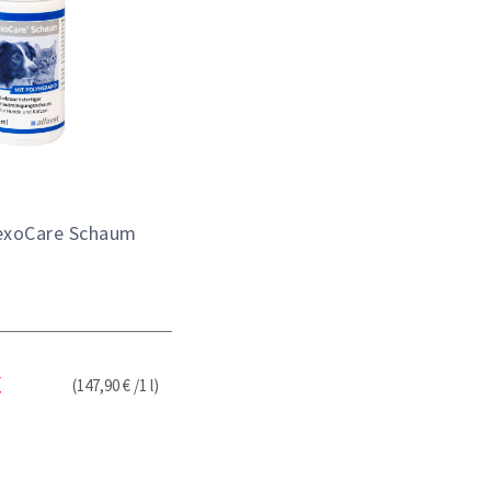
exoCare Schaum
(147,90 € /1 l)