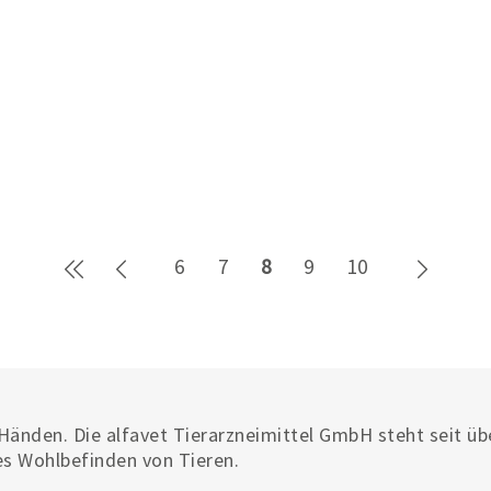
Erste Seite
Zurück
Weiter
6
7
8
9
10
Händen. Die alfavet Tierarzneimittel GmbH steht seit üb
es Wohlbefinden von Tieren.