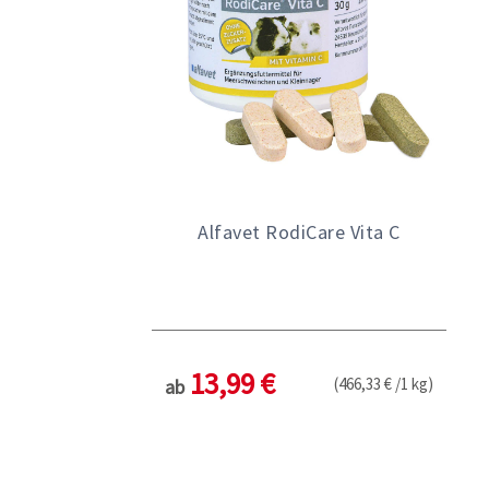
Alfavet RodiCare Vita C
13,99 €
(466,33 € /1 kg)
ab