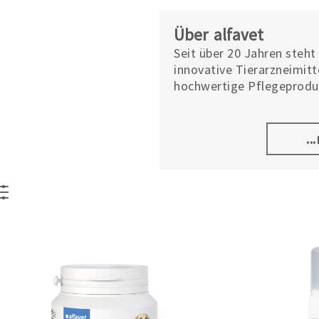
Über alfavet
Seit über 20 Jahren steht
innovative Tierarzneimit
hochwertige Pflegeproduk
Produkte werden von Tie
entwickelt und in Deutsc
Ländern vertrieben. Das 
..
mit langjähriger Erfahrun
seit vielen Jahren in der
tätig. So verbindet alfa
Unternehmens mit fundi