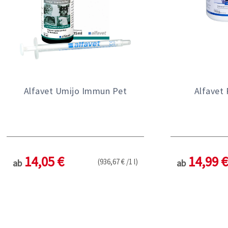
Alfavet Umijo Immun Pet
Alfavet
14,05 €
14,99 €
(936,67 € /1 l)
ab
ab