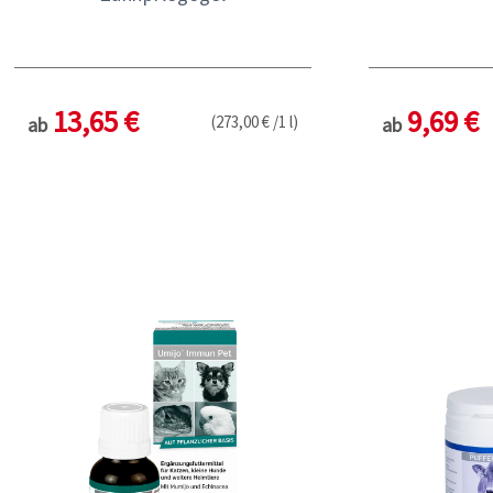
13,65 €
9,69 €
(273,00 € /1 l)
ab
ab