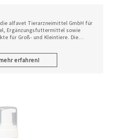
 die alfavet Tierarzneimittel GmbH für
tel, Ergänzungsfuttermittel sowie
te für Groß- und Kleintiere. Die
rärzten am Standort Neumünster
hland sowie weiteren europäischen
Unternehmen vereint Innovationskraft
.mehr erfahren!
g. Ein Großteil der Mitarbeitenden ist
 veterinärpharmazeutischen Branche
vet die Dynamik eines modernen
erter Fachkompetenz.