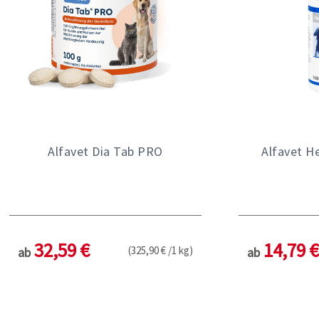
Alfavet Dia Tab PRO
Alfavet H
32,59 €
14,79 €
(325,90 € /1 kg)
ab
ab