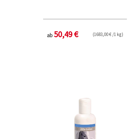
50,49 €
(1683,00 € /1 kg)
ab