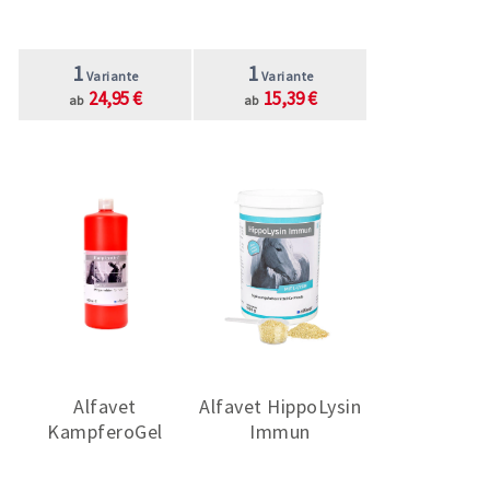
1
1
Variante
Variante
24,95 €
15,39 €
ab
ab
Alfavet
Alfavet HippoLysin
KampferoGel
Immun