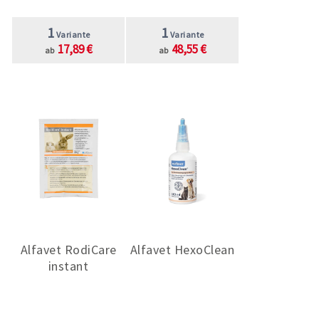
1
1
Variante
Variante
17,89 €
48,55 €
ab
ab
Alfavet RodiCare
Alfavet HexoClean
instant