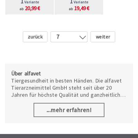
1
1
Variante
Variante
20,99 €
19,49 €
ab
ab
Zurück
Weiter
7
1
2
3
4
Über alfavet
5
Tiergesundheit in besten Händen. Die alfavet
Tierarzneimittel GmbH steht seit über 20
6
Jahren für höchste Qualität und ganzheitliches
8
Wohlbefinden von Tieren.
9
...mehr erfahren!
10